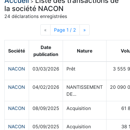
Accueil
Liste des transactions de
>
la société NACON
24 déclarations enregistrées
«
Page précédente
Page 1 / 2
Page suivante
»
Date
Société
Nature
Vol
publication
NACON
03/03/2026
Prêt
3 555 
NACON
04/02/2026
NANTISSEMENT
20 090 
DE...
NACON
08/09/2025
Acquisition
61 
NACON
05/09/2025
Acquisition
38 