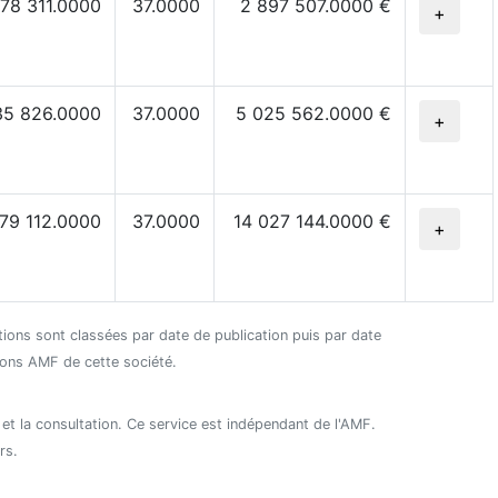
78 311.0000
37.0000
2 897 507.0000 €
+
35 826.0000
37.0000
5 025 562.0000 €
+
79 112.0000
37.0000
14 027 144.0000 €
+
ctions sont classées par date de publication puis par date
tions AMF de cette société.
 et la consultation. Ce service est indépendant de l'AMF.
rs.