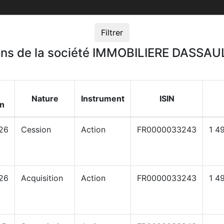
Filtrer
ions de la société IMMOBILIERE DASSAU
Nature
Instrument
ISIN
on
26
Cession
Action
FR0000033243
1 4
26
Acquisition
Action
FR0000033243
1 4