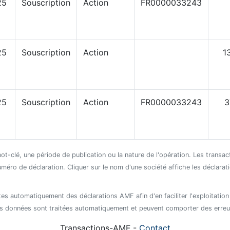
25
Souscription
Action
FR0000033243
25
Souscription
Action
1
25
Souscription
Action
FR0000033243
3
mot-clé, une période de publication ou la nature de l'opération. Les transa
uméro de déclaration. Cliquer sur le nom d'une société affiche les déclara
es automatiquement des déclarations AMF afin d'en faciliter l'exploitation
s données sont traitées automatiquement et peuvent comporter des erreu
Transactions-AMF -
Contact