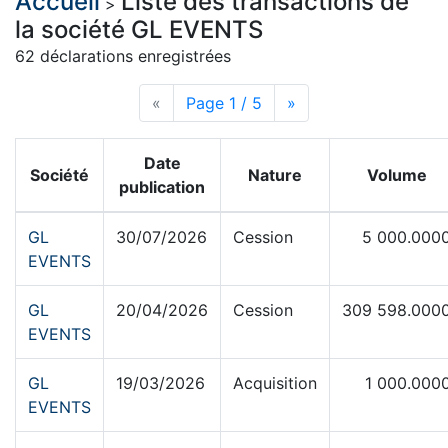
Accueil
Liste des transactions de
>
la société GL EVENTS
62 déclarations enregistrées
«
Page précédente
Page 1 / 5
Page suivante
»
Date
Société
Nature
Volume
publication
GL
30/07/2026
Cession
5 000.000
EVENTS
GL
20/04/2026
Cession
309 598.000
EVENTS
GL
19/03/2026
Acquisition
1 000.000
EVENTS