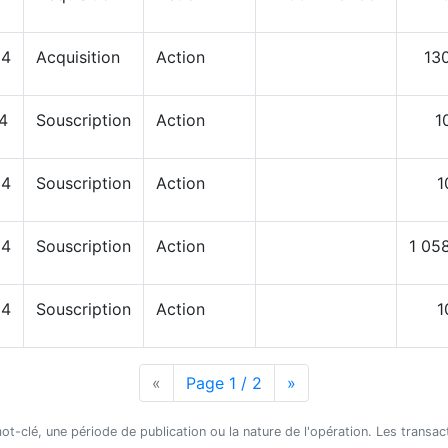
24
Acquisition
Action
13
4
Souscription
Action
1
24
Souscription
Action
1
24
Souscription
Action
1 05
24
Souscription
Action
1
«
Page précédente
Page 1 / 2
Page suivante
»
mot-clé, une période de publication ou la nature de l'opération. Les transa