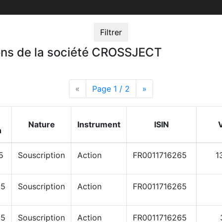
Filtrer
ions de la société CROSSJECT
«
Page précédente
Page 1 / 2
Page suivante
»
Nature
Instrument
ISIN
n
5
Souscription
Action
FR0011716265
1
25
Souscription
Action
FR0011716265
25
Souscription
Action
FR0011716265