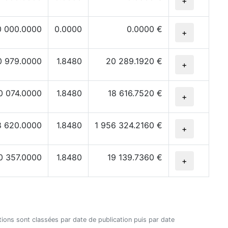
+
0 000.0000
0.0000
0.0000 €
+
0 979.0000
1.8480
20 289.1920 €
+
0 074.0000
1.8480
18 616.7520 €
+
8 620.0000
1.8480
1 956 324.2160 €
+
0 357.0000
1.8480
19 139.7360 €
+
ctions sont classées par date de publication puis par date