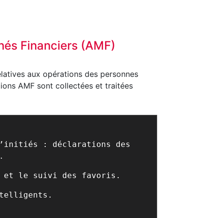
chés Financiers (AMF)
elatives aux opérations des personnes
tions AMF sont collectées et traitées
’initiés : déclarations des
.
 et le suivi des favoris.
telligents.