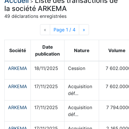
Accueil
Liste des transactions de
>
la société ARKEMA
49 déclarations enregistrées
«
Page précédente
Page 1 / 4
Page suivante
»
Date
Société
Nature
Volume
publication
ARKEMA
18/11/2025
Cession
7 602.000
ARKEMA
17/11/2025
Acquisition
7 602.000
déf...
ARKEMA
17/11/2025
Acquisition
7 794.000
déf...
ARKEMA
17/11/2025
Acquisition
2 165.000