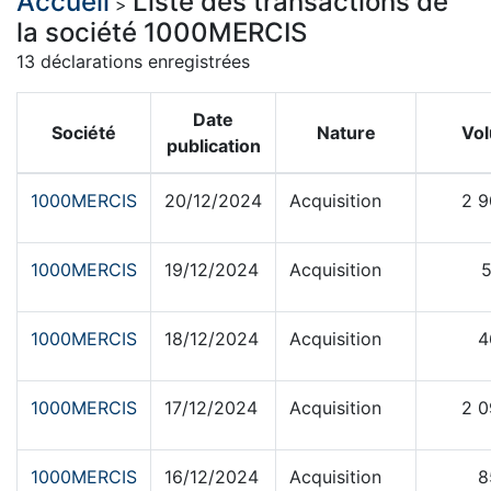
Accueil
Liste des transactions de
>
la société 1000MERCIS
13 déclarations enregistrées
Date
Société
Nature
Vo
publication
1000MERCIS
20/12/2024
Acquisition
2 9
1000MERCIS
19/12/2024
Acquisition
5
1000MERCIS
18/12/2024
Acquisition
4
1000MERCIS
17/12/2024
Acquisition
2 0
1000MERCIS
16/12/2024
Acquisition
8