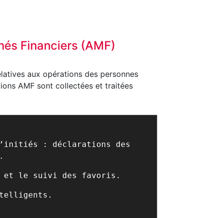
chés Financiers (AMF)
elatives aux opérations des personnes
tions AMF sont collectées et traitées
’initiés : déclarations des
.
 et le suivi des favoris.
telligents.