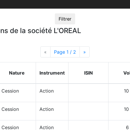
Filtrer
ons de la société L'OREAL
«
Page précédente
Page 1 / 2
Page suivante
»
Nature
Instrument
ISIN
Vo
Cession
Action
10
Cession
Action
10
Cession
Action
6